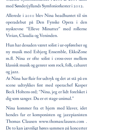
med Sønderjyllands Symfoniorkester i 2012.
Allerede i 2010 blev Nina headhuntet til sin
operadebut på Den Fynske Opera i den
nyskrevne “Elleve Minutter” med rollerne
Vivian, Claudia og Veninden.
Hun har desuden været solist i ur-opførelser og
ny musik med Esbjerg Ensemble, EkkoZone
m.fl. Nina er ofte solist i cross-over mellem
klassisk musik og genrer som rock, folk, cabaret
og jazz.
At Nina har flair for udtryk og det at stå på en
scene udtrykkes fint med operachef Kasper
Beck Holtens ord; “Nina, jeg er lidt forelsket i
dig som sanger. Du er et stage-animal.”
Nina kommer fra et hjem med klaver, idet
hendes far er komponisten og jazzpianisten
Thomas Clausen
www.thomasclausen.com
.
De to kan jævnligt høres sammen på koncerter