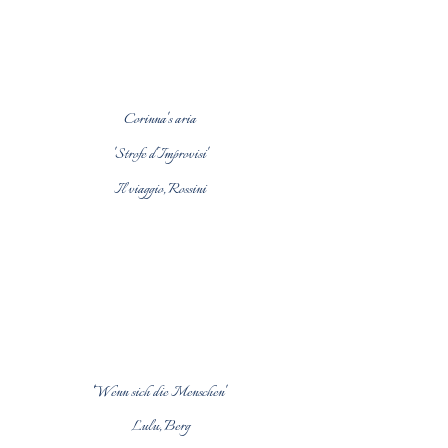
Corinna's aria
'Strofe d'Improvisi'
Il viaggio, Rossini
'Wenn sich die Menschen'
Lulu, Berg