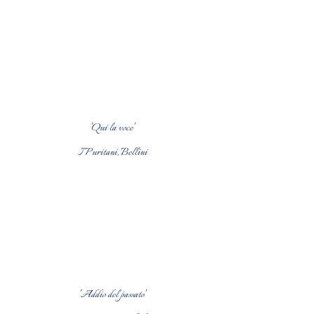
'Qui la voce'
I Puritani, Bellini
'Addio del passato'