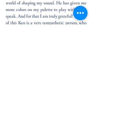
world of shaping my sound. He has given me
more colors on my palette to play with, so to
speak. And for that I am truly grateful! On top
of this Ken is a very sympathetic person, who
is easy to like. And he cares about his students
careers like a mentor. This has great value to
me. Ken Querns is my favorite teacher of all
the ones I've ever met."
- Nina Clausen
More Media
Aus Liebe will mein Heiland sterben,
Bach