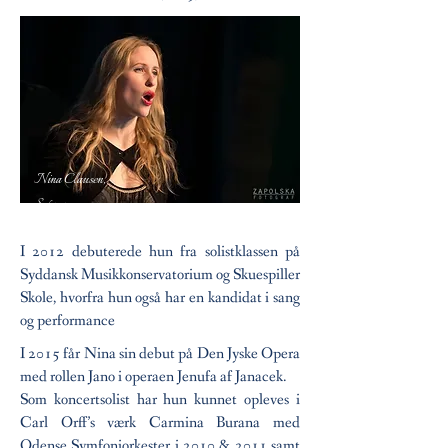
Nina Clausen,
Soprano
I 2012 debuterede hun fra solistklassen på
Syddansk Musikkonservatorium og Skuespiller
Skole, hvorfra hun også har en kandidat i sang
og performance
I 2015 får Nina sin debut på Den Jyske Opera
med rollen Jano i operaen Jenufa af Janacek.
Som koncertsolist har hun kunnet opleves i
Carl Orff’s værk Carmina Burana med
Odense Symfoniorkester i 2010 & 2011 samt